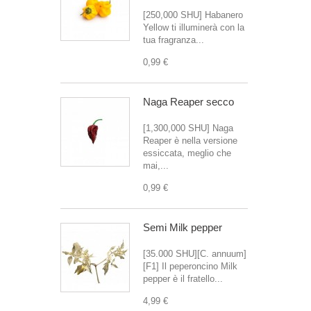
[250,000 SHU] Habanero
Yellow ti illuminerà con la
tua fragranza...
0,99 €
Naga Reaper secco
[1,300,000 SHU] Naga
Reaper è nella versione
essiccata, meglio che
mai,...
0,99 €
Semi Milk pepper
[35.000 SHU][C. annuum]
[F1] Il peperoncino Milk
pepper è il fratello...
4,99 €