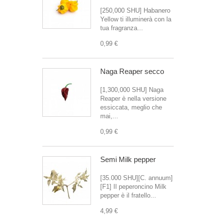
[250,000 SHU] Habanero
Yellow ti illuminerà con la
tua fragranza...
0,99 €
Naga Reaper secco
[1,300,000 SHU] Naga
Reaper è nella versione
essiccata, meglio che
mai,...
0,99 €
Semi Milk pepper
[35.000 SHU][C. annuum]
[F1] Il peperoncino Milk
pepper è il fratello...
4,99 €