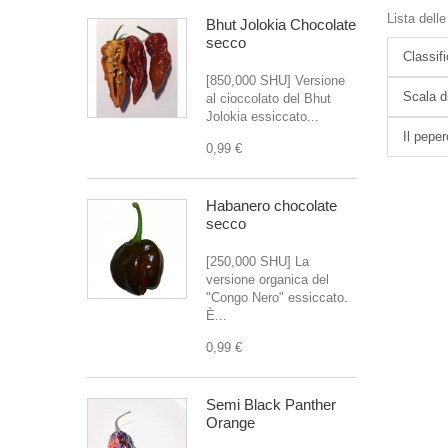
Lista delle
Bhut Jolokia Chocolate
secco
Classif
[850,000 SHU] Versione
Scala d
al cioccolato del Bhut
Jolokia essiccato...
Il pepe
0,99 €
Habanero chocolate
secco
[250,000 SHU] La
versione organica del
"Congo Nero" essiccato.
È...
0,99 €
Semi Black Panther
Orange