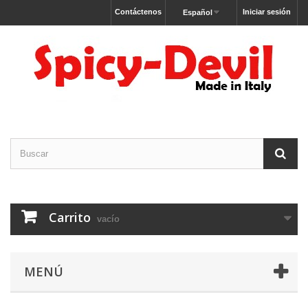
Contáctenos
Iniciar sesión
Español
Carrito
vacío
MENÚ