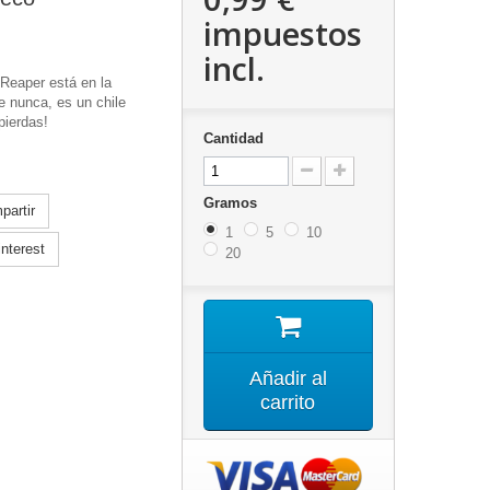
impuestos
incl.
Reaper está en la
e nunca, es un chile
pierdas!
Cantidad
Gramos
artir
1
5
10
nterest
20
Añadir al
carrito