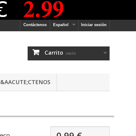
Contáctenos
Español
Iniciar sesión
Carrito
vacío
&AACUTE;CTENOS
0,99 €
seco