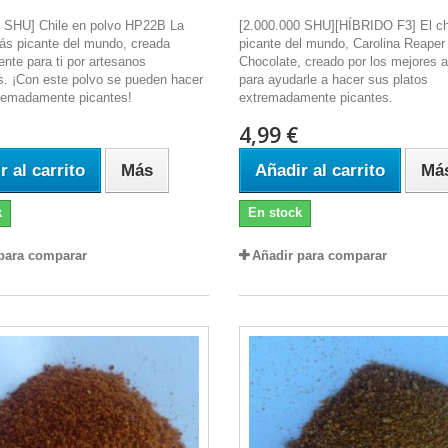
0 SHU] Chile en polvo HP22B La
[2.000.000 SHU][HÍBRIDO F3] El ch
ás picante del mundo, creada
picante del mundo, Carolina Reaper
nte para ti por artesanos
Chocolate, creado por los mejores 
s. ¡Con este polvo se pueden hacer
para ayudarle a hacer sus platos
tremadamente picantes!
extremadamente picantes.
4,99 €
r al carrito
Más
Añadir al carrito
Má
k
En stock
para comparar
Añadir para comparar