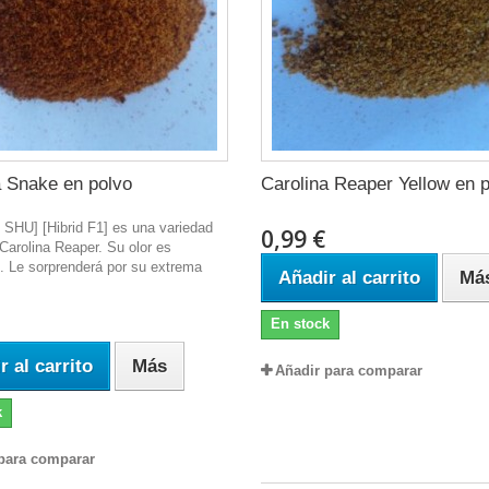
a Snake en polvo
Carolina Reaper Yellow en 
 SHU] [Hibrid F1] es una variedad
0,99 €
Carolina Reaper. Su olor es
. Le sorprenderá por su extrema
Añadir al carrito
Má
En stock
r al carrito
Más
Añadir para comparar
k
para comparar