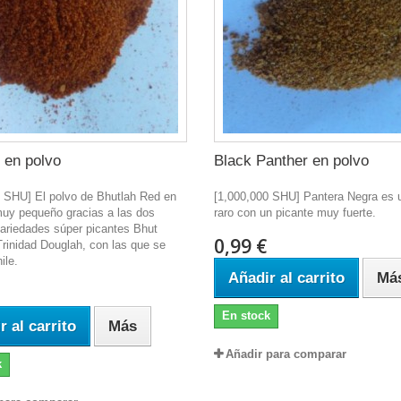
 en polvo
Black Panther en polvo
0 SHU] El polvo de Bhutlah Red en
[1,000,000 SHU] Pantera Negra es 
muy pequeño gracias a las dos
raro con un picante muy fuerte.
ariedades súper picantes Bhut
0,99 €
Trinidad Douglah, con las que se
ile.
Añadir al carrito
Má
En stock
r al carrito
Más
Añadir para comparar
k