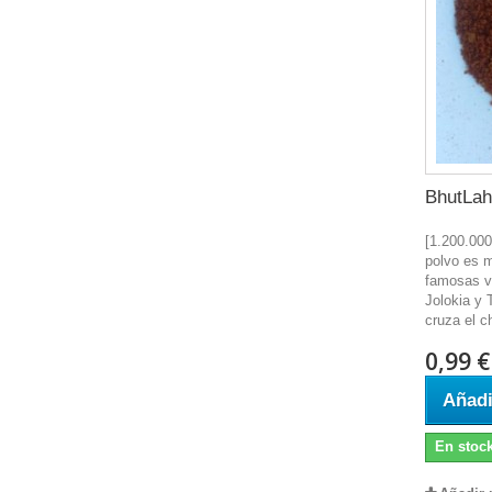
BhutLah
[1.200.00
polvo es 
famosas v
Jolokia y 
cruza el ch
0,99 €
Añadi
En stoc