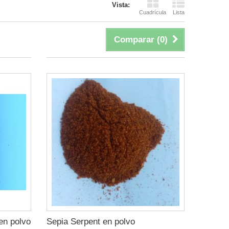
Vista:
Cuadrícula
Lista
Comparar (
0
)
en polvo
Sepia Serpent en polvo