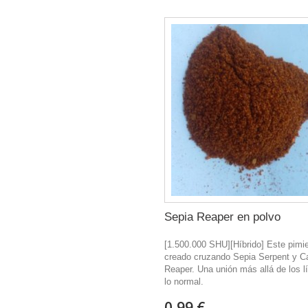
Sepia Reaper en polvo
[1.500.000 SHU][Híbrido] Este pimi
creado cruzando Sepia Serpent y Ca
Reaper. Una unión más allá de los l
lo normal.
0,99 €